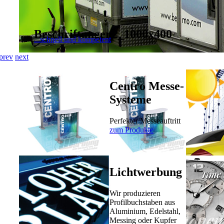
Beschriftungen2_1000x400
...schnell und kompetent
prev
next
Centro Messe-
Systeme
Perfekter Messeauftritt
zum Produkte
Lichtwerbung
Wir produzieren
Profilbuchstaben aus
Aluminium, Edelstahl,
Messing oder Kupfer